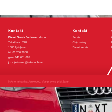
Kontakt
Kontakt
Diesel Servis Jankovec d.o.o.
Servis
Tržaška c. 270
Chip tuning
1000 Ljubljana
Diesel servis
tel. 01 256 38 37
gsm. 041 651 695
joze.jankovec@telemach.net
© Avtomehanika Jankovec. Vse pravice pridržane.