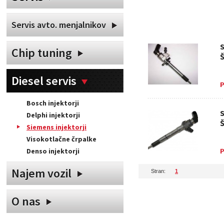
Servis avto. menjalnikov
S
Chip tuning
Š
Diesel servis
Bosch injektorji
S
Delphi injektorji
Š
Siemens injektorji
Visokotlačne črpalke
Denso injektorji
Najem vozil
Stran:
1
O nas