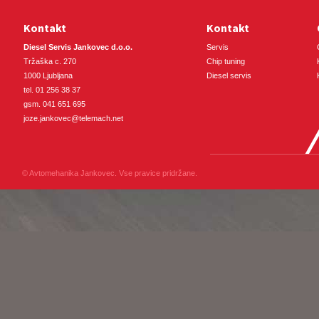
Kontakt
Kontakt
Diesel Servis Jankovec d.o.o.
Servis
Tržaška c. 270
Chip tuning
1000 Ljubljana
Diesel servis
tel. 01 256 38 37
gsm. 041 651 695
joze.jankovec@telemach.net
© Avtomehanika Jankovec. Vse pravice pridržane.